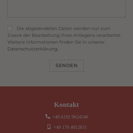
Die abgesendeten Daten werden nur zum
Zweck der Bearbeitung Ihres Anliegens verarbeitet.
Weitere Informationen finden Sie in unserer
Datenschutzerklärung.
SENDEN
A
l
t
e
r
Kontakt
n
a
+49 6192 9624546
t
+49 170 4012831
i