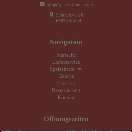
v
info@spice-of-india.com
e
Schmelzweg 6
:
65830 Kriftel
Navigation
Startseite
Lieferservice
Speisekarte
Galerie
Catering
Reservierung
Kontakt
Öffnungszeiten
Mo – Fr:
11.00 – 14.30 Uhr und