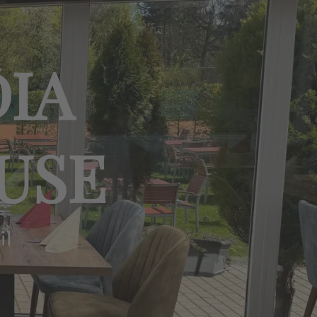
DIA
USE
il