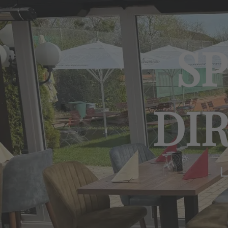
SP
DI
L