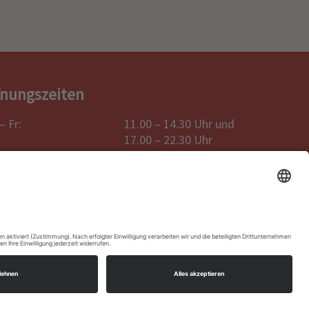
fnungszeiten
– Fr:
11.00 – 14.30 Uhr und
17.00 – 22.30 Uhr
nstag:
Ruhetag
 So- & Feiertags:
12.00 – 22.30 Uhr
ahlung mit Bank- & Kreditkarten möglich
Impressum
|
Datenschutzerklärung
|
Barrierefreiheit