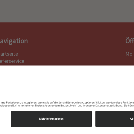
avigation
Öf
tartseite
Mo 
ieferservice
Die
peisekarte
Sa.,
alerie
atering
Bez
eservierung
ontakt