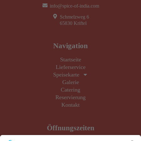
info@spice-of-india.com
Schmelzweg 6
65830 Kriftel
Navigation
Startseite
Lieferservice
Speisekarte
Galerie
Catering
Reservierung
Kontakt
Öffnungszeiten