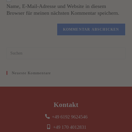
Name, E-Mail-Adresse und Website in diesem
l
Browser für meinen nächsten Kommentar speichern.
t
e
r
n
a
t
i
v
e
Neueste Kommentare
:
Kontakt
+49 6192 9624546
+49 170 4012831